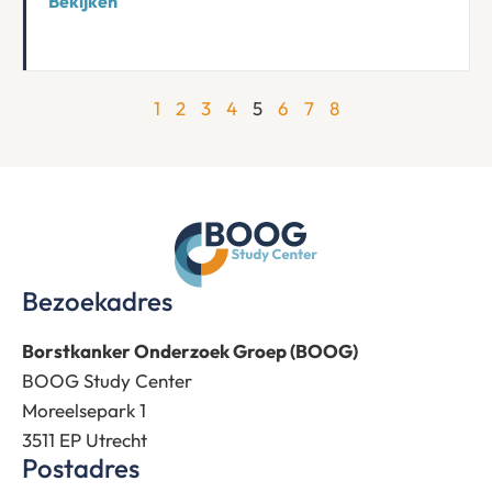
Bekijken
1
2
3
4
5
6
7
8
Bezoekadres
Borstkanker Onderzoek Groep (BOOG)
BOOG Study Center
Moreelsepark 1
3511 EP Utrecht
Postadres