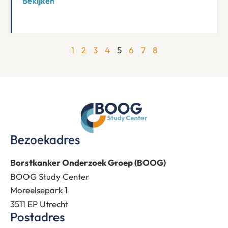
Bekijken
1
2
3
4
5
6
7
8
Bezoekadres
Borstkanker Onderzoek Groep (BOOG)
BOOG Study Center
Moreelsepark 1
3511 EP Utrecht
Postadres