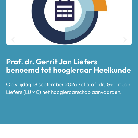
Prof. dr. Gerrit Jan Liefers
P
benoemd tot hoogleraar Heelkunde
Op
vo
Op vrijdag 18 september 2026 zal prof. dr. Gerrit Jan
SO
Liefers (LUMC) het hoogleraarschap aanvaarden.
ve