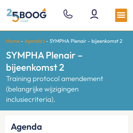
Home
-
Agenda's
-
SYMPHA Plenair – bijeenkomst 2
SYMPHA Plenair –
bijeenkomst 2
Training protocol amendement
(belangrijke wijzigingen
inclusiecriteria).
Agenda