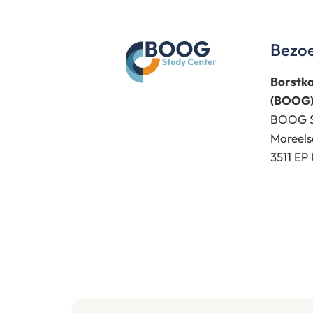
Bezo
Borstk
(BOOG
BOOG S
Moreels
3511 EP 