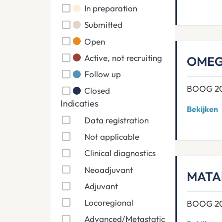
In preparation
Submitted
Open
Active, not recruiting
OME
Follow up
BOOG 2
Closed
Indicaties
Bekijken
Data registration
Not applicable
Clinical diagnostics
Neoadjuvant
MAT
Adjuvant
Locoregional
BOOG 2
Advanced/Metastatic